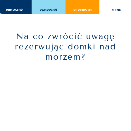
Przejdź
do
PROWADŹ
ZADZWOŃ
REZERWUJ
MENU
zawartości
Na co zwrócić uwagę
rezerwując domki nad
morzem?